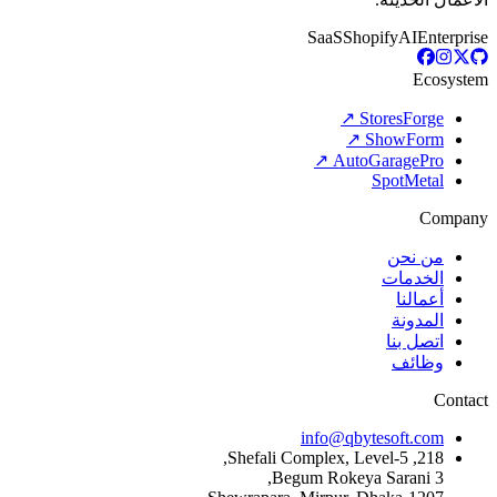
SaaS
A
info@