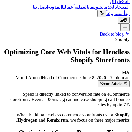
ي
العملية
أعمالنا
المدونة
اتصل بنا
Optimizing Core Web Vitals 
Shopif
Maruf Ahmed
Head of Commerce
·
June
Speed is directly linked to conversi
storefronts. Even a 100ms lag can increase 
When building headless commerce store
Hydrogen
and
Remix.run
, we focus on