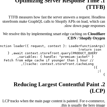
1. Optimizing Server Re
TTFB measures how fast the server answers
storefronts make GraphQL calls to Shopify API
slow d
We resolve this by implementing smart edge c
:
CDN
2. Reducing Largest Conte
LCP tracks when the main page content is pain
this is u