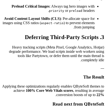
Preload Critical Images
: Always tag he
or
priority
pr
Avoid Content Layout Shifts (CLS)
: Pre-all
images using CSS ratios (
) to p
aspect-ratio
Heavy tracking scripts (Meta Pixel, Goog
degrade performance. We load scripts insi
tools like Partytown, or defer them un
Applying these optimizations regularly enables
achieve
100% Core Web Vitals scores
.
conversion 
Read next